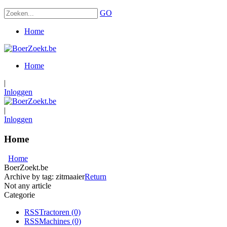
GO
Home
Home
|
Inloggen
|
Inloggen
Home
Home
BoerZoekt.be
Archive by tag:
zitmaaier
Return
Not any article
Categorie
RSS
Tractoren
(0)
RSS
Machines
(0)