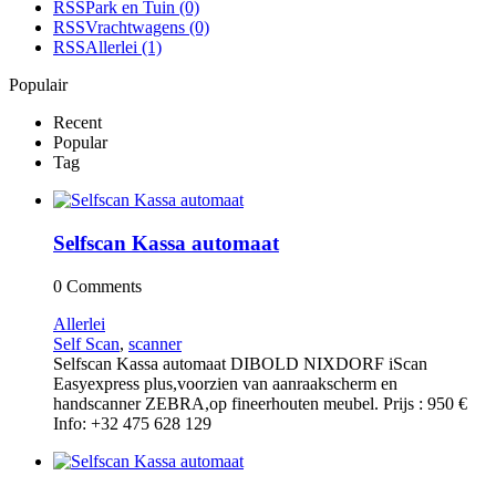
RSS
Park en Tuin
(0)
RSS
Vrachtwagens
(0)
RSS
Allerlei
(1)
Populair
Recent
Popular
Tag
Selfscan Kassa automaat
0 Comments
Allerlei
Self Scan
,
scanner
Selfscan Kassa automaat DIBOLD NIXDORF iScan
Easyexpress plus,voorzien van aanraakscherm en
handscanner ZEBRA,op fineerhouten meubel. Prijs : 950 €
Info: +32 475 628 129