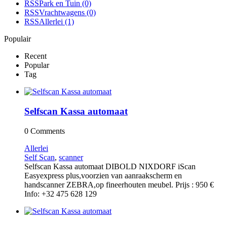
RSS
Park en Tuin
(0)
RSS
Vrachtwagens
(0)
RSS
Allerlei
(1)
Populair
Recent
Popular
Tag
Selfscan Kassa automaat
0 Comments
Allerlei
Self Scan
,
scanner
Selfscan Kassa automaat DIBOLD NIXDORF iScan
Easyexpress plus,voorzien van aanraakscherm en
handscanner ZEBRA,op fineerhouten meubel. Prijs : 950 €
Info: +32 475 628 129