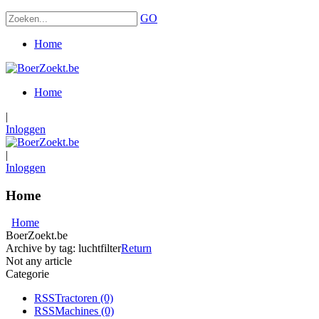
GO
Home
Home
|
Inloggen
|
Inloggen
Home
Home
BoerZoekt.be
Archive by tag:
luchtfilter
Return
Not any article
Categorie
RSS
Tractoren
(0)
RSS
Machines
(0)