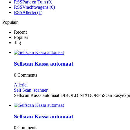
RSS
Park en Tuin
(0)
RSS
Vrachtwagens
(0)
RSS
Allerlei
(1)
Populair
Recent
Popular
Tag
Selfscan Kassa automaat
0 Comments
Allerlei
Self Scan
,
scanner
Selfscan Kassa automaat DIBOLD NIXDORF iScan Easyexpress 
Selfscan Kassa automaat
0 Comments