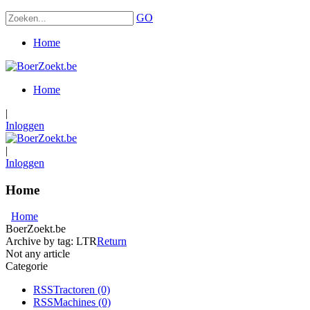
GO
Home
Home
|
Inloggen
|
Inloggen
Home
Home
BoerZoekt.be
Archive by tag:
LTR
Return
Not any article
Categorie
RSS
Tractoren
(0)
RSS
Machines
(0)