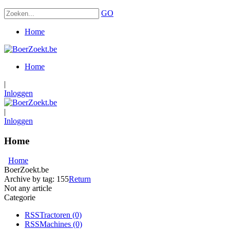
GO
Home
Home
|
Inloggen
|
Inloggen
Home
Home
BoerZoekt.be
Archive by tag:
155
Return
Not any article
Categorie
RSS
Tractoren
(0)
RSS
Machines
(0)