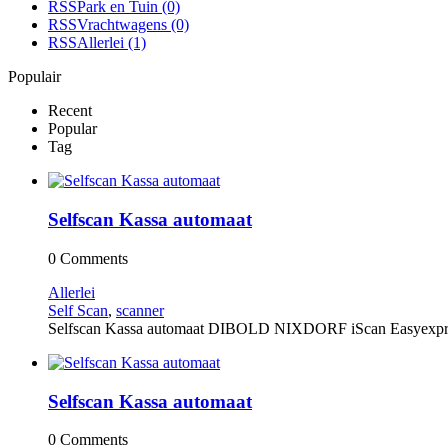
RSS
Park en Tuin
(0)
RSS
Vrachtwagens
(0)
RSS
Allerlei
(1)
Populair
Recent
Popular
Tag
Selfscan Kassa automaat
0 Comments
Allerlei
Self Scan
,
scanner
Selfscan Kassa automaat DIBOLD NIXDORF iScan Easyexpress 
Selfscan Kassa automaat
0 Comments