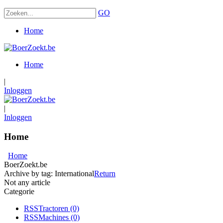
GO
Home
Home
|
Inloggen
|
Inloggen
Home
Home
BoerZoekt.be
Archive by tag:
International
Return
Not any article
Categorie
RSS
Tractoren
(0)
RSS
Machines
(0)