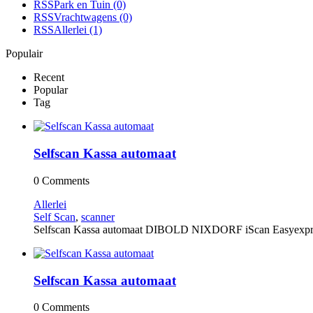
RSS
Park en Tuin
(0)
RSS
Vrachtwagens
(0)
RSS
Allerlei
(1)
Populair
Recent
Popular
Tag
Selfscan Kassa automaat
0 Comments
Allerlei
Self Scan
,
scanner
Selfscan Kassa automaat DIBOLD NIXDORF iScan Easyexpress 
Selfscan Kassa automaat
0 Comments