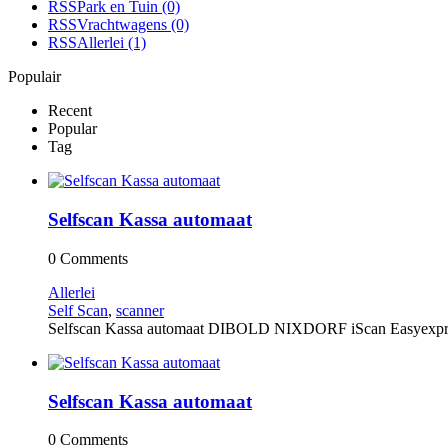
RSS
Park en Tuin
(0)
RSS
Vrachtwagens
(0)
RSS
Allerlei
(1)
Populair
Recent
Popular
Tag
Selfscan Kassa automaat
0 Comments
Allerlei
Self Scan
,
scanner
Selfscan Kassa automaat DIBOLD NIXDORF iScan Easyexpress 
Selfscan Kassa automaat
0 Comments