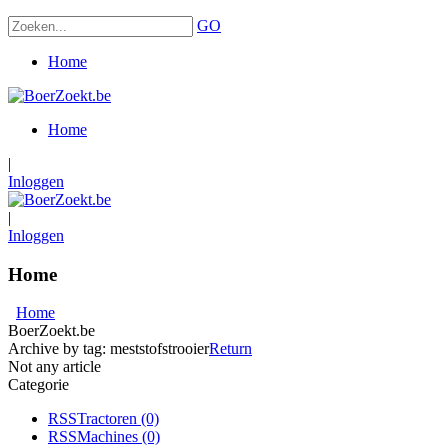
GO
Home
Home
|
Inloggen
|
Inloggen
Home
Home
BoerZoekt.be
Archive by tag:
meststofstrooier
Return
Not any article
Categorie
RSS
Tractoren
(0)
RSS
Machines
(0)