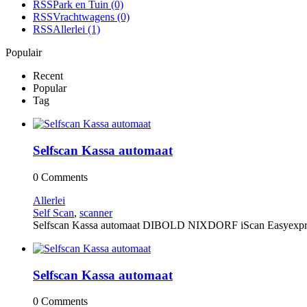
RSS
Park en Tuin
(0)
RSS
Vrachtwagens
(0)
RSS
Allerlei
(1)
Populair
Recent
Popular
Tag
Selfscan Kassa automaat
0 Comments
Allerlei
Self Scan
,
scanner
Selfscan Kassa automaat DIBOLD NIXDORF iScan Easyexpress 
Selfscan Kassa automaat
0 Comments