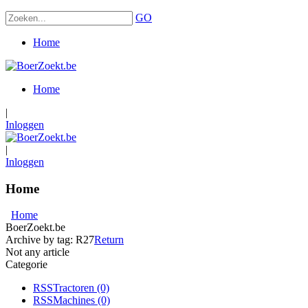
GO
Home
Home
|
Inloggen
|
Inloggen
Home
Home
BoerZoekt.be
Archive by tag:
R27
Return
Not any article
Categorie
RSS
Tractoren
(0)
RSS
Machines
(0)