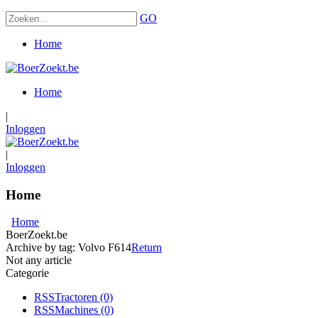
GO
Home
Home
|
Inloggen
|
Inloggen
Home
Home
BoerZoekt.be
Archive by tag:
Volvo F614
Return
Not any article
Categorie
RSS
Tractoren
(0)
RSS
Machines
(0)