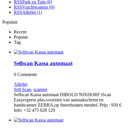
RSS
Park en Tuin
(0)
RSS
Vrachtwagens
(0)
RSS
Allerlei
(1)
Populair
Recent
Popular
Tag
Selfscan Kassa automaat
0 Comments
Allerlei
Self Scan
,
scanner
Selfscan Kassa automaat DIBOLD NIXDORF iScan
Easyexpress plus,voorzien van aanraakscherm en
handscanner ZEBRA,op fineerhouten meubel. Prijs : 950 €
Info: +32 475 628 129